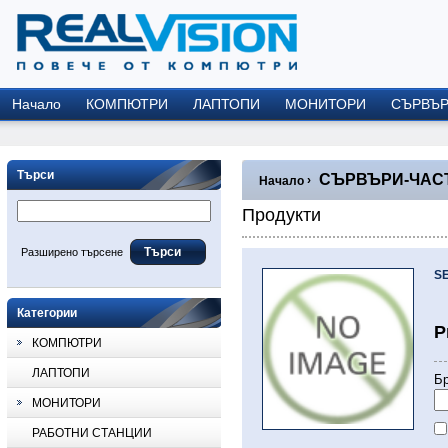
Начало
КОМПЮТРИ
ЛАПТОПИ
МОНИТОРИ
СЪРВЪ
Търси
СЪРВЪРИ-ЧАС
›
Начало
Продукти
Разширено търсене
S
Категории
P
КОМПЮТРИ
ЛАПТОПИ
Бр
МОНИТОРИ
РАБОТНИ СТАНЦИИ