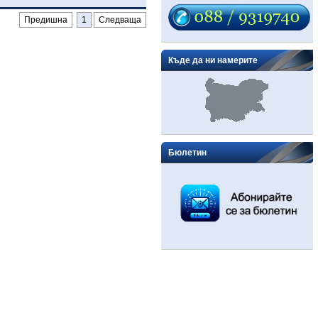
Предишна
1
Следваща
Къде да ни намерите
Бюлетин