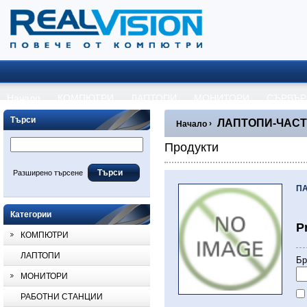
Начало
КОМПЮТРИ
ЛАПТОПИ
МОНИТОРИ
СЪРВЪР
Търси
ЛАПТОПИ-ЧАС
›
Начало
Продукти
Разширено търсене
ПА
Категории
P
КОМПЮТРИ
ЛАПТОПИ
Бр
МОНИТОРИ
РАБОТНИ СТАНЦИИ