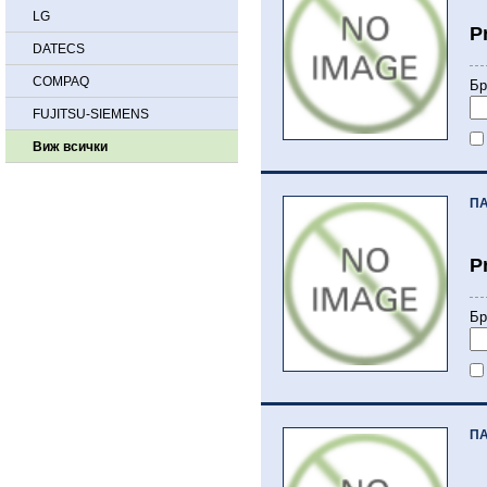
LG
P
DATECS
COMPAQ
Бр
FUJITSU-SIEMENS
Виж всички
ПА
P
Бр
ПА