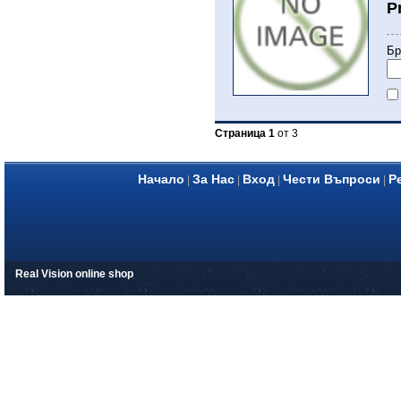
P
Бр
Страница 1
от 3
Начало
За Нас
Вход
Чести Въпроси
Р
|
|
|
|
Real Vision online shop