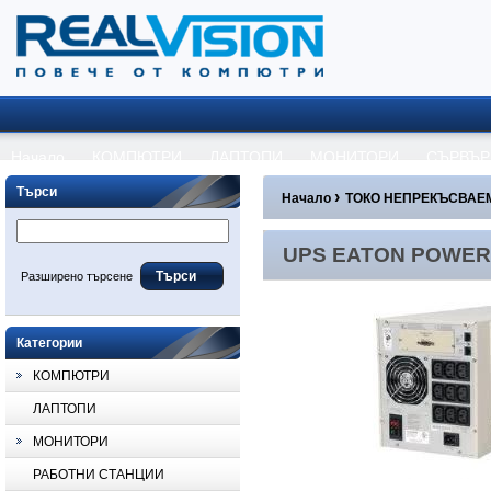
Начало
КОМПЮТРИ
ЛАПТОПИ
МОНИТОРИ
СЪРВЪР
Търси
›
Начало
ТОКО НЕПРЕКЪСВАЕМ
UPS EATON POWERWARE
UPS EATON POWER
Разширено търсене
Категории
КОМПЮТРИ
ЛАПТОПИ
МОНИТОРИ
РАБОТНИ СТАНЦИИ