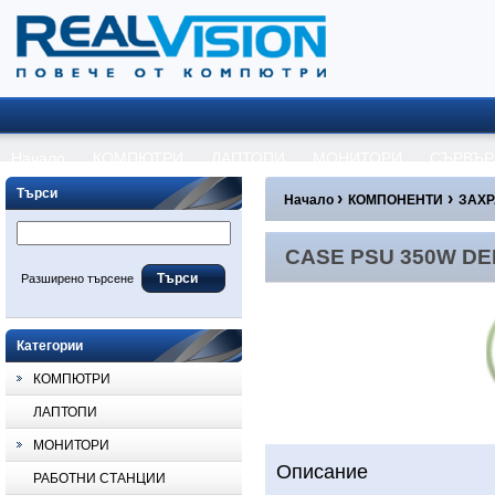
Начало
КОМПЮТРИ
ЛАПТОПИ
МОНИТОРИ
СЪРВЪР
Търси
›
›
Начало
КОМПОНЕНТИ
ЗАХ
CASE PSU 350W DELTA 
CASE PSU 350W DE
Разширено търсене
Категории
КОМПЮТРИ
ЛАПТОПИ
МОНИТОРИ
Описание
РАБОТНИ СТАНЦИИ