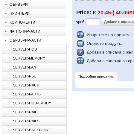
СЪРВЪРИ
Price: €
20.45
(
40.00л
ПРИНТЕРИ
Брой:
КОМПОНЕНТИ
ЛАПТОПИ-ЧАСТИ
Изпратете на приятел
СЪРВЪРИ-ЧАСТИ
Оценете продукта
SERVER-HDD
Добави в списъка с же
SERVER-MEMORY
Добави в списъка за ср
SERVER-LAN
SERVER-PSU
Подробно описание
SERVER-RACK
SERVER-PARTS
SERVER-HDD-CADDY
SERVER-RAID
SERVER-RAILS
SERVER-BACKPLANE