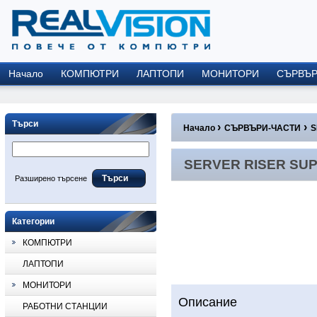
Начало
КОМПЮТРИ
ЛАПТОПИ
МОНИТОРИ
СЪРВЪ
Търси
›
›
Начало
СЪРВЪРИ-ЧАСТИ
S
SERVER RISER SUP
Разширено търсене
Категории
КОМПЮТРИ
ЛАПТОПИ
МОНИТОРИ
Описание
РАБОТНИ СТАНЦИИ